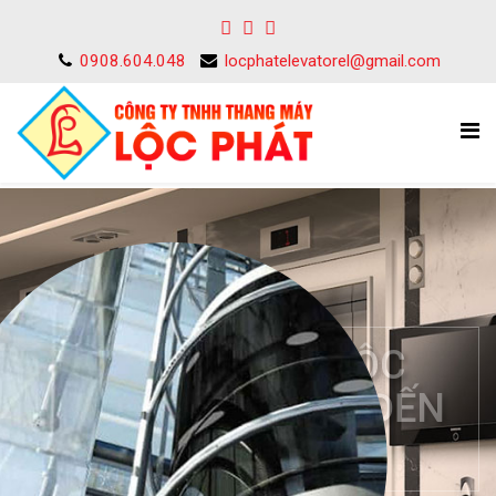
0908.604.048
locphatelevatorel@gmail.com
CHẤT LƯỢNG CÔNG
TRÌNH LUÔN ĐẢM BẢO