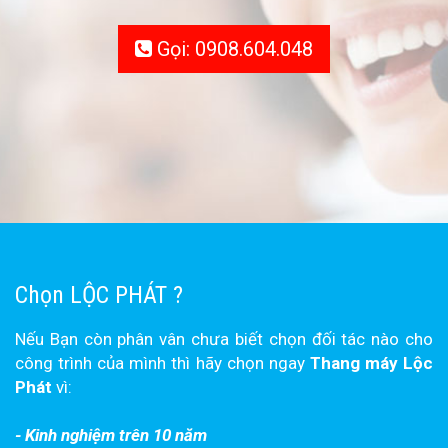
Gọi: 0908.604.048
Chọn LỘC PHÁT ?
Nếu Bạn còn phân vân chưa biết chọn đối tác nào cho
công trình của mình thì hãy chọn ngay
Thang máy Lộc
Phát
vì:
- Kinh nghiệm trên 10 năm