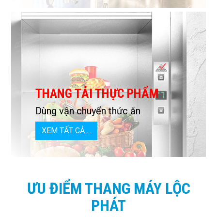
THANG TẢI THỰC PHẨM
Dùng vận chuyển thức ăn
XEM TẤT CẢ ...
ƯU ĐIỂM THANG MÁY LỘC
PHÁT