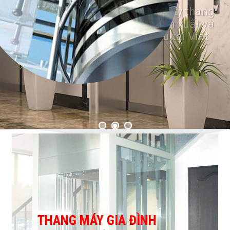
Với đội ngủ kỷ thuật cao và giàu kinh
nghiệm. Thang máy Lộc Máy luôn
mang đến chất lượng công trình luôn
cao.
THANG MÁY GIA ĐÌNH