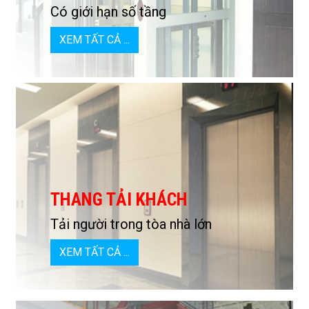
Có giới hạn số tầng
XEM TẤT CẢ ...
THANG TẢI KHÁCH
Tải người trong tòa nhà lớn
XEM TẤT CẢ ...